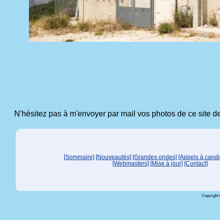
N'hésitez pas à m'envoyer par mail vos photos de ce site de 
[Sommaire]
[Nouveautés]
[Grandes ondes]
[Appels à candi
[Webmasters]
[Mise à jour]
[Contact]
Copyright 