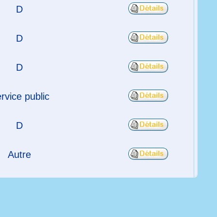
D
D
D
rvice public
D
Autre