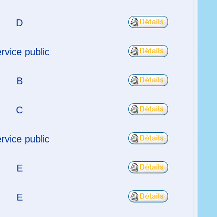
D
rvice public
B
C
rvice public
E
E