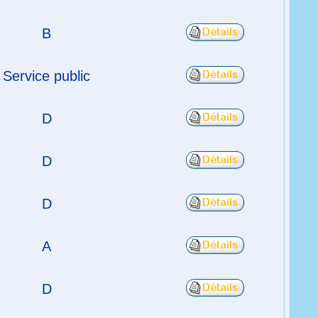
B
Service public
D
D
D
A
D