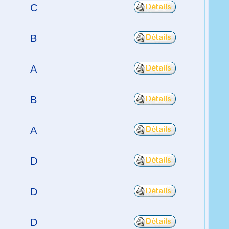
C
B
A
B
A
D
D
D