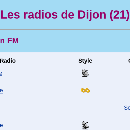
Les radios de Dijon (21)
en FM
Radio
Style
e
ne
Se
ne