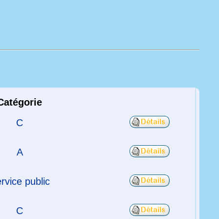
Catégorie
C
A
rvice public
C