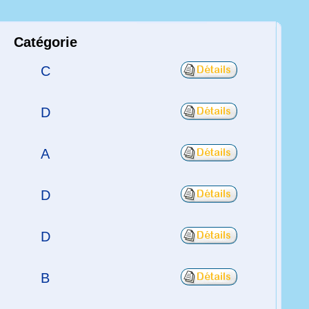
Catégorie
C
D
A
D
D
B