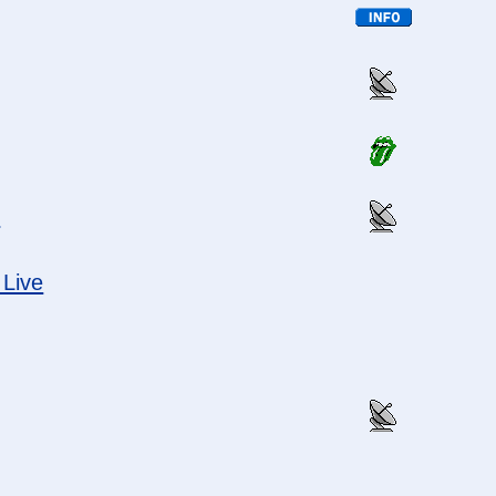
x
 Live