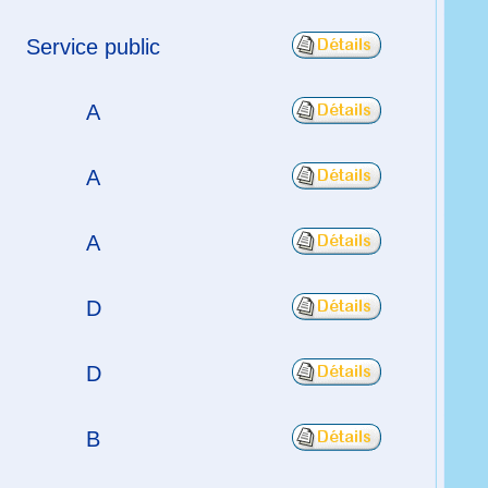
Service public
A
A
A
D
D
B