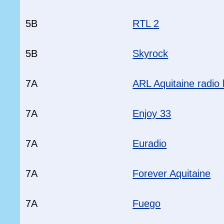
5B
RTL 2
5B
Skyrock
7A
ARL Aquitaine radio 
7A
Enjoy 33
7A
Euradio
7A
Forever Aquitaine
7A
Fuego