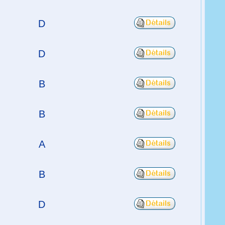
D
D
B
B
A
B
D