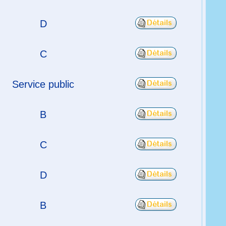
D
C
Service public
B
C
D
B