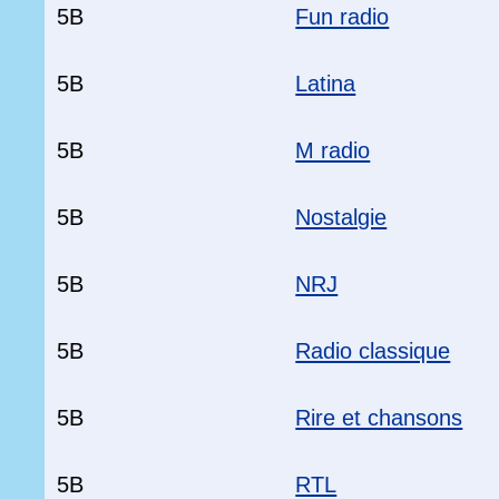
5B
Fun radio
5B
Latina
5B
M radio
5B
Nostalgie
5B
NRJ
5B
Radio classique
5B
Rire et chansons
5B
RTL